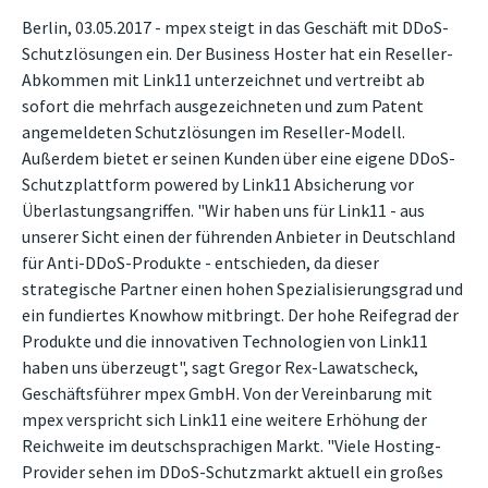
Berlin, 03.05.2017 - mpex steigt in das Geschäft mit DDoS-
Schutzlösungen ein. Der Business Hoster hat ein Reseller-
Abkommen mit Link11 unterzeichnet und vertreibt ab
sofort die mehrfach ausgezeichneten und zum Patent
angemeldeten Schutzlösungen im Reseller-Modell.
Außerdem bietet er seinen Kunden über eine eigene DDoS-
Schutzplattform powered by Link11 Absicherung vor
Überlastungsangriffen. "Wir haben uns für Link11 - aus
unserer Sicht einen der führenden Anbieter in Deutschland
für Anti-DDoS-Produkte - entschieden, da dieser
strategische Partner einen hohen Spezialisierungsgrad und
ein fundiertes Knowhow mitbringt. Der hohe Reifegrad der
Produkte und die innovativen Technologien von Link11
haben uns überzeugt", sagt Gregor Rex-Lawatscheck,
Geschäftsführer mpex GmbH. Von der Vereinbarung mit
mpex verspricht sich Link11 eine weitere Erhöhung der
Reichweite im deutschsprachigen Markt. "Viele Hosting-
Provider sehen im DDoS-Schutzmarkt aktuell ein großes