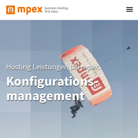
Hosting Leistungen bei mpex.
Konfigurations-
management