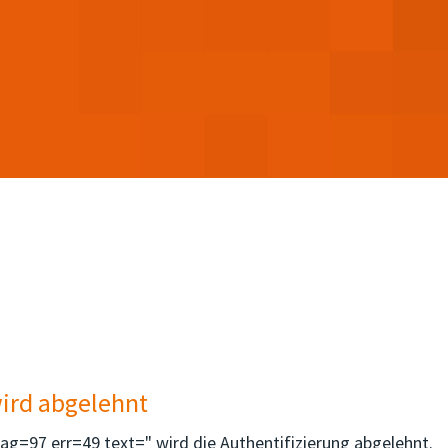
wird abgelehnt
g=97 err=49 text=" wird die Authentifizierung abgelehnt.