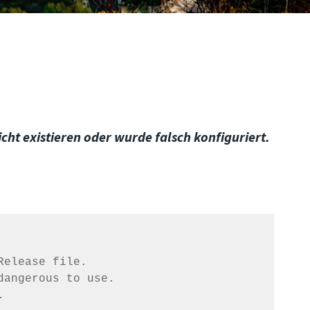
ht existieren oder wurde falsch konfiguriert.
elease file.

angerous to use.


