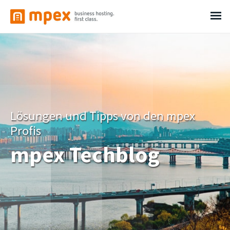
Lösungen und Tipps von den mpex
Profis
mpex Techblog