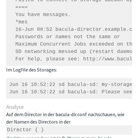
  ====

  You have messages.

  *mes

  16-Jun 08:52 bacula-director.example.com
  Passwords or names not the same or

  Maximum Concurrent Jobs exceeded on the 
  SD networking messed up (restart daemon)
  For help, please see: http://www.bacula
Im Logfile des Storages:
Jun 16 10:52:22 sd bacula-sd: my-storage-s
Jun 16 10:52:22 sd bacula-sd: Please see 
Analyse
Auf dem Director in der bacula-dir.conf nachschauen, wie
der Namen des Directors in der
Director { }