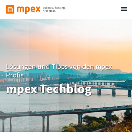
Lösungen und Tipps von den mpex
Profis
mpex Techblog