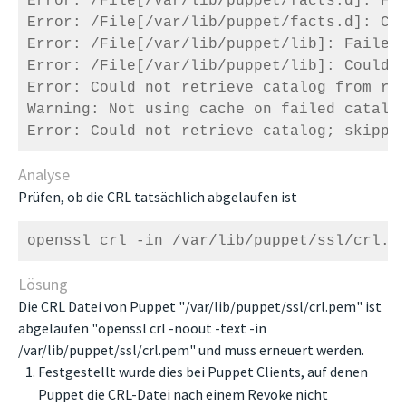
Error: /File[/var/lib/puppet/facts.d]: Fa
Error: /File[/var/lib/puppet/facts.d]: Co
Error: /File[/var/lib/puppet/lib]: Failed
Error: /File[/var/lib/puppet/lib]: Could 
Error: Could not retrieve catalog from rem
Warning: Not using cache on failed catalog
Analyse
Prüfen, ob die CRL tatsächlich abgelaufen ist
openssl crl -in /var/lib/puppet/ssl/crl.p
Lösung
Die CRL Datei von Puppet "/var/lib/puppet/ssl/crl.pem" ist
abgelaufen "openssl crl -noout -text -in
/var/lib/puppet/ssl/crl.pem" und muss erneuert werden.
Festgestellt wurde dies bei Puppet Clients, auf denen
Puppet die CRL-Datei nach einem Revoke nicht