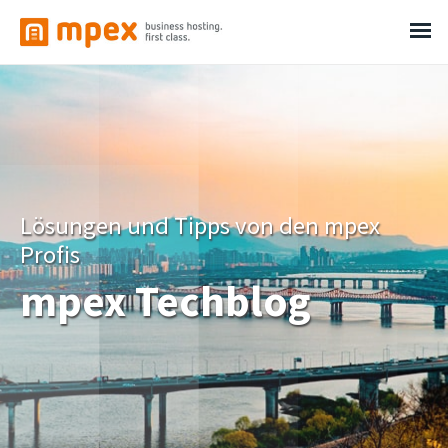
Lösungen und Tipps von den mpex
Profis
mpex Techblog