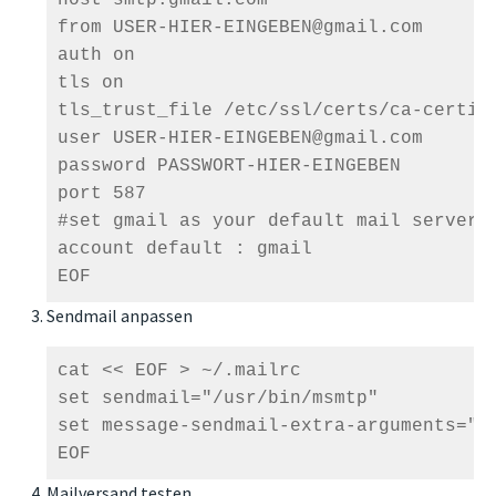
from USER-HIER-EINGEBEN@gmail.com

auth on

tls on

tls_trust_file /etc/ssl/certs/ca-certifi
user USER-HIER-EINGEBEN@gmail.com

password PASSWORT-HIER-EINGEBEN

port 587

#set gmail as your default mail server.

account default : gmail

Sendmail anpassen
cat << EOF > ~/.mailrc

set sendmail="/usr/bin/msmtp"

set message-sendmail-extra-arguments="-a
EOF 
Mailversand testen