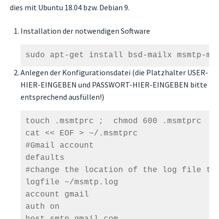
dies mit Ubuntu 18.04 bzw. Debian 9.
Installation der notwendigen Software
Anlegen der Konfigurationsdatei (die Platzhalter USER-
HIER-EINGEBEN und PASSWORT-HIER-EINGEBEN bitte
entsprechend ausfüllen!)
touch .msmtprc ;  chmod 600 .msmtprc

cat << EOF > ~/.msmtprc

#Gmail account

defaults

#change the location of the log file to 
logfile ~/msmtp.log

account gmail

auth on

host smtp.gmail.com
