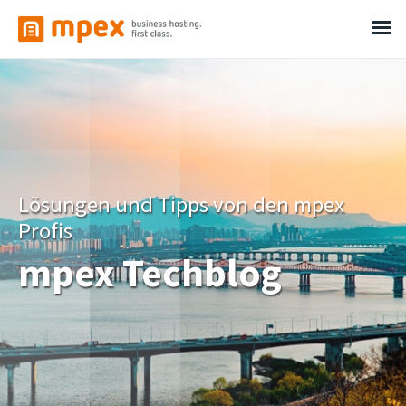
Lösungen und Tipps von den mpex
Profis
mpex Techblog