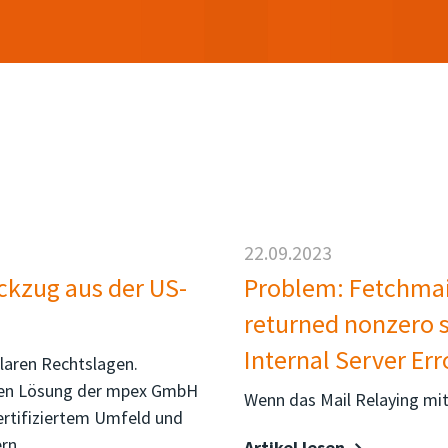
22.09.2023
ckzug aus der US-
Problem: Fetchmai
returned nonzero s
Internal Server Err
laren Rechtslagen.
erten Lösung der mpex GmbH
Wenn das Mail Relaying mit 
ertifiziertem Umfeld und
rn.
Artikel lesen