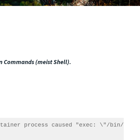
n Commands (meist Shell).
tainer process caused "exec: \"/bin/bash\